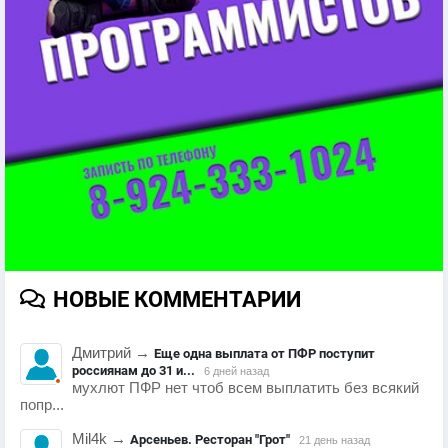
НОВЫЕ КОММЕНТАРИИ
Дмитрий
→
Еще одна выплата от ПФР поступит
россиянам до 31 и...
6 дней назад
мухлют ПФР нет чтоб всем выплатить без всякий
попр...
Mil4k
→
Арсеньев. Ресторан "Грот"
21 день назад