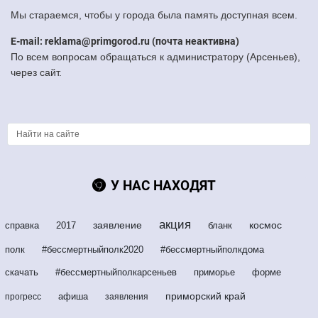
Мы стараемся, чтобы у города была память доступная всем.
E-mail: reklama@primgorod.ru (почта неактивна)
По всем вопросам обращаться к администратору (Арсеньев),
через сайт.
У НАС НАХОДЯТ
акция
заявление
космос
справка
2017
бланк
полк
#бессмертныйполк2020
#бессмертныйполкдома
скачать
#бессмертныйполкарсеньев
приморье
форме
приморский край
афиша
прогресс
заявления