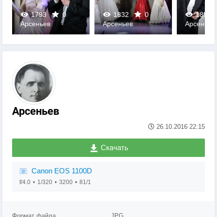
1793
0
1832
0
1897
Арсеньев
Арсеньев
Арсеньев
0
0
0
Арсеньев
26.10.2016
22:15
Скачать
Canon EOS 1100D
f/4.0
1/320
3200
81/1
Формат файла
JPG