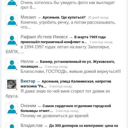
Очень хотелось бы увидеть фото как выглядит
грот б...
Михаил
→
Арсеньев. Где купаться?
25 дней назад
Конечно, угробить речку, а потом рассказывать,
что...
Рафаил Истеев Ижевск
→
В марте 1969 года
произошёл пограничный конфликт н...
2 месяца назад
в 1994-1997 годах летал на вахту Заполярье,
БМПК, ...
Нелли
→
Баннер, установленный по ул. Жуковского,
посвящен ...
3 месяца назад
Благослови, ГОСПОДЬ, живым домой вернуться!!!
Виктор
→
Арсеньев, улица Калининская, напротив
магазина "Ра...
3 месяца назад
Я даже знаю по чей вине сгорел тот домик из
бруса.
Ононим
→
Самое сердечное отделение городской
больницы отмет...
3 месяца назад
Почему не дозвониться до врачей
Владислав
→
До 300 долларов за килограмм: цена на