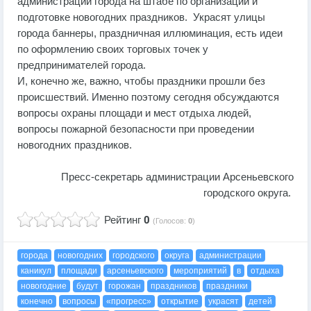
администрации города на штабе по организации и
подготовке новогодних праздников. Украсят улицы
города баннеры, праздничная иллюминация, есть идеи
по оформлению своих торговых точек у
предпринимателей города.
И, конечно же, важно, чтобы праздники прошли без
происшествий. Именно поэтому сегодня обсуждаются
вопросы охраны площади и мест отдыха людей,
вопросы пожарной безопасности при проведении
новогодних праздников.
Пресс-секретарь администрации Арсеньевского
городского округа.
Рейтинг
0
(Голосов:
0
)
города
новогодних
городского
округа
администрации
каникул
площади
арсеньевского
мероприятий
в
отдыха
новогодние
будут
горожан
праздников
праздники
конечно
вопросы
«прогресс»
открытие
украсят
детей