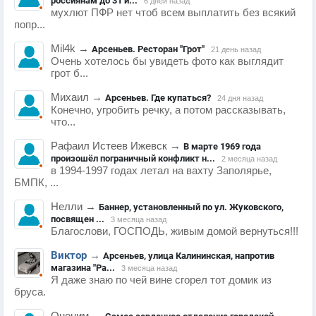
россиянам до 31 и...
6 дней назад
мухлют ПФР нет чтоб всем выплатить без всякий
попр...
Mil4k
→
Арсеньев. Ресторан "Грот"
21 день назад
Очень хотелось бы увидеть фото как выглядит
грот б...
Михаил
→
Арсеньев. Где купаться?
24 дня назад
Конечно, угробить речку, а потом рассказывать,
что...
Рафаил Истеев Ижевск
→
В марте 1969 года
произошёл пограничный конфликт н...
2 месяца назад
в 1994-1997 годах летал на вахту Заполярье,
БМПК, ...
Нелли
→
Баннер, установленный по ул. Жуковского,
посвящен ...
3 месяца назад
Благослови, ГОСПОДЬ, живым домой вернуться!!!
Виктор
→
Арсеньев, улица Калининская, напротив
магазина "Ра...
3 месяца назад
Я даже знаю по чей вине сгорел тот домик из
бруса.
Ононим
→