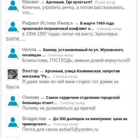
Михаил
→
Арсеньев. Где купаться?
24 дня назад
Конечно, угробить речку, а потом рассказывать,
что...
Рафаил Истеев Ижевск
→
В марте 1969 года
произошёл пограничный конфликт н...
2 месяца назад
в 1994-1997 годах летал на вахту Заполярье,
БМПК, ...
Нелли
→
Баннер, установленный по ул. Жуковского,
посвящен ...
3 месяца назад
Благослови, ГОСПОДЬ, живым домой вернуться!!!
Виктор
→
Арсеньев, улица Калининская, напротив
магазина "Ра...
3 месяца назад
Я даже знаю по чей вине сгорел тот домик из
бруса.
Ононим
→
Самое сердечное отделение городской
больницы отмет...
3 месяца назад
Почему не дозвониться до врачей
Владислав
→
До 300 долларов за килограмм: цена на
приморского ...
3 месяца назад
Почта для связи ashad1@yandex.ru