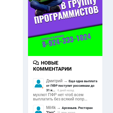
НОВЫЕ
КОММЕНТАРИИ
Дмитрий
→
Еще одна выплата
от ПФР поступит россиянам до
31 и...
6 дней назад
мухлют ПФР нет чтоб всем
выплатить без всякий попр...
Mil4k
→
Арсеньев. Ресторан
"Грот"
21 день назад