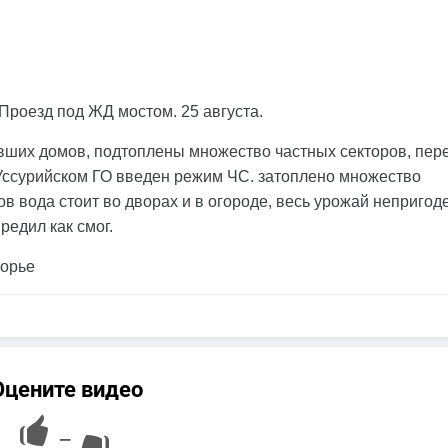
роезд под ЖД мостом. 25 августа.
вших домов, подтоплены множество частных секторов, пе
 Уссурийском ГО введен режим ЧС. затоплено множество
в вода стоит во дворах и в огороде, весь урожай непригоде
редил как смог.
морье
Оцените видео
—