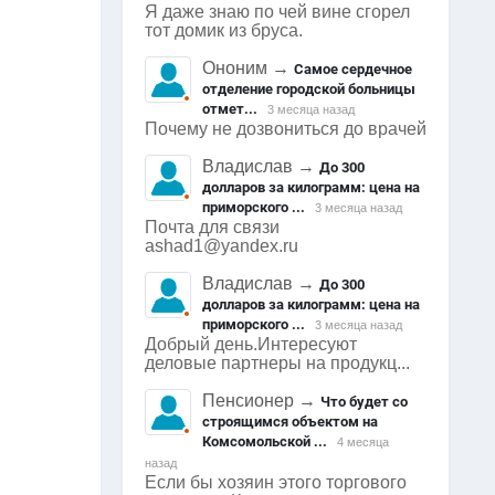
Я даже знаю по чей вине сгорел
тот домик из бруса.
Ононим
→
Самое сердечное
отделение городской больницы
отмет...
3 месяца назад
Почему не дозвониться до врачей
Владислав
→
До 300
долларов за килограмм: цена на
приморского ...
3 месяца назад
Почта для связи
ashad1@yandex.ru
Владислав
→
До 300
долларов за килограмм: цена на
приморского ...
3 месяца назад
Добрый день.Интересуют
деловые партнеры на продукц...
Пенсионер
→
Что будет со
строящимся объектом на
Комсомольской ...
4 месяца
назад
Если бы хозяин этого торгового