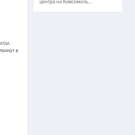
центра на Комсомоль...
ассы,
лохнут в