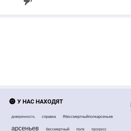
У НАС НАХОДЯТ
справка
#бессмертныйполкарсеньев
доверенность
арсеньев
бессмертный
полк
прогресс