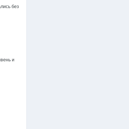
ались без
вень и