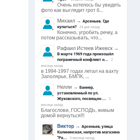
Очень хотелось бы увидеть
фото как выглядит грот б...
Михаил
→
Арсеньев. Где
купаться?
24 дня назад
Конечно, угробить речку, а
потом рассказывать, что...
Рафаил Истеев Ижевск
→
В марте 1969 года произошёл
пограничный конфликт н...
2
месяца назад
в 1994-1997 годах летал на вахту
Заполярье, БМПК, ...
Нелли
→
Баннер,
установленный по ул.
Жуковского, посвящен ...
3
месяца назад
Благослови, ГОСПОДЬ, живым
домой вернуться!!!
Виктор
→
Арсеньев, улица
Калининская, напротив магазина
"Ра...
3 месяца назад