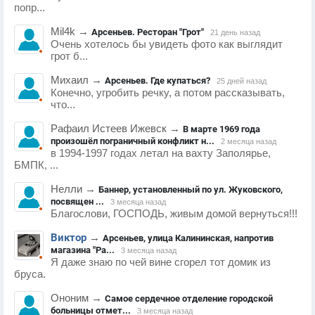
попр...
Mil4k
→
Арсеньев. Ресторан "Грот"
21 день назад
Очень хотелось бы увидеть фото как выглядит
грот б...
Михаил
→
Арсеньев. Где купаться?
25 дней назад
Конечно, угробить речку, а потом рассказывать,
что...
Рафаил Истеев Ижевск
→
В марте 1969 года
произошёл пограничный конфликт н...
2 месяца назад
в 1994-1997 годах летал на вахту Заполярье,
БМПК, ...
Нелли
→
Баннер, установленный по ул. Жуковского,
посвящен ...
3 месяца назад
Благослови, ГОСПОДЬ, живым домой вернуться!!!
Виктор
→
Арсеньев, улица Калининская, напротив
магазина "Ра...
3 месяца назад
Я даже знаю по чей вине сгорел тот домик из
бруса.
Ононим
→
Самое сердечное отделение городской
больницы отмет...
3 месяца назад