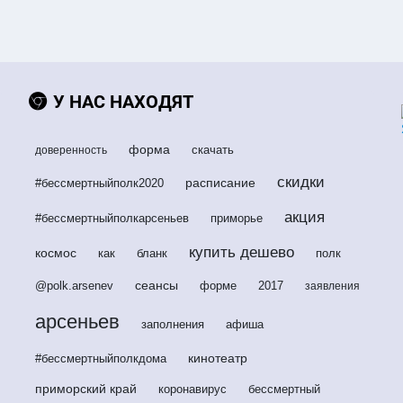
У НАС НАХОДЯТ
форма
скачать
доверенность
скидки
расписание
#бессмертныйполк2020
акция
#бессмертныйполкарсеньев
приморье
купить дешево
космос
как
бланк
полк
сеансы
@polk.arsenev
форме
2017
заявления
арсеньев
заполнения
афиша
кинотеатр
#бессмертныйполкдома
приморский край
коронавирус
бессмертный