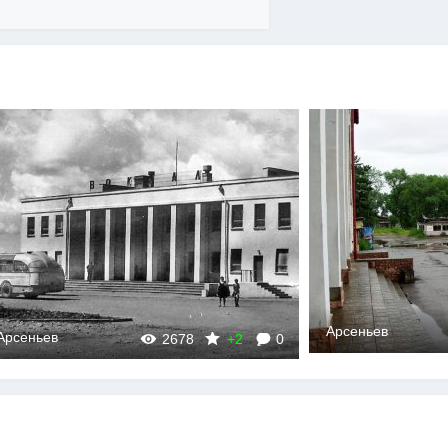
Арсеньев
ьев
3603
+2
0