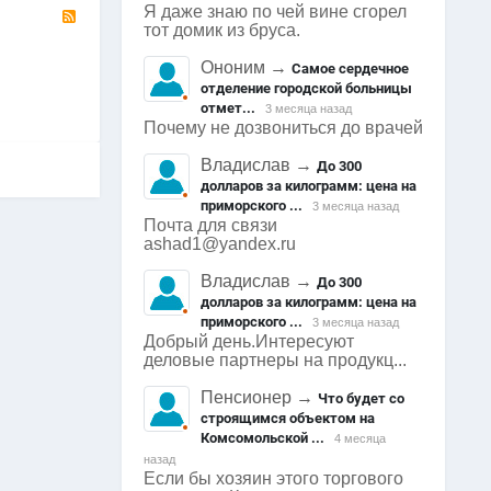
RSS
Я даже знаю по чей вине сгорел
тот домик из бруса.
Ононим
→
Самое сердечное
отделение городской больницы
отмет...
3 месяца назад
Почему не дозвониться до врачей
Владислав
→
До 300
долларов за килограмм: цена на
приморского ...
3 месяца назад
Почта для связи
ashad1@yandex.ru
Владислав
→
До 300
долларов за килограмм: цена на
приморского ...
3 месяца назад
Добрый день.Интересуют
деловые партнеры на продукц...
Пенсионер
→
Что будет со
строящимся объектом на
Комсомольской ...
4 месяца
назад
Если бы хозяин этого торгового