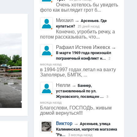
Очень хотелось бы увидеть
фото как выглядит грот б...
Михаил
→
Арсеньев. Где
купаться?
25 дней назад
Конечно, угробить речку, а
потом рассказывать, что...
Рафаил Истеев Ижевск
→
В марте 1969 года произошёл
пограничный конфликт н...
2
месяца назад
в 1994-1997 годах летал на вахту
3565
0
Заполярье, БМПК, ...
Арсеньев
А
0
Нелли
→
Баннер,
установленный по ул.
Жуковского, посвящен ...
3
2797
0
0
месяца назад
Благослови, ГОСПОДЬ, живым
домой вернуться!!!
Виктор
→
Арсеньев, улица
Калининская, напротив магазина
"Ра...
3 месяца назад