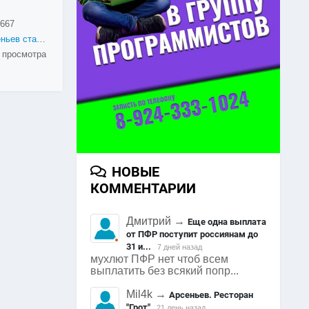
667
Арсеньев старые фотографии
 просмотра
НОВЫЕ
КОММЕНТАРИИ
Дмитрий
→
Еще одна выплата
от ПФР поступит россиянам до
31 и...
7 дней назад
мухлют ПФР нет чтоб всем
выплатить без всякий попр...
Mil4k
→
Арсеньев. Ресторан
"Грот"
21 день назад