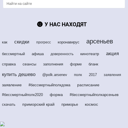
У НАС НАХОДЯТ
арсеньев
скидки
как
коронавирус
прогресс
акция
кинотеатр
бессмертный
афиша
доверенность
сеансы
справка
заполнения
форме
бланк
купить дешево
@polk.arsenev
полк
2017
заявления
заявление
расписание
#бессмертныйполкдома
форма
#бессмертныйполк2020
#бессмертныйполкарсеньев
приморский край
космос
скачать
приморье