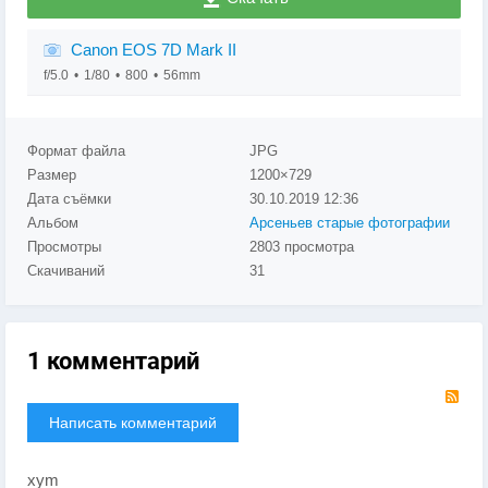
Canon EOS 7D Mark II
f/5.0
1/80
800
56mm
Формат файла
JPG
Размер
1200×729
Дата съёмки
30.10.2019
12:36
Альбом
Арсеньев старые фотографии
Просмотры
2803 просмотра
Скачиваний
31
1 комментарий
RS
Написать комментарий
xym