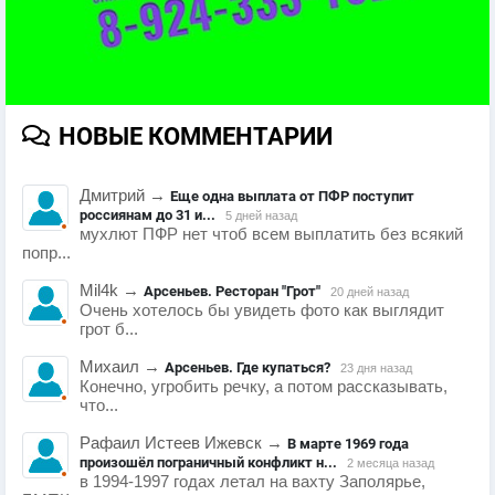
НОВЫЕ КОММЕНТАРИИ
Дмитрий
→
Еще одна выплата от ПФР поступит
россиянам до 31 и...
5 дней назад
мухлют ПФР нет чтоб всем выплатить без всякий
попр...
Mil4k
→
Арсеньев. Ресторан "Грот"
20 дней назад
Очень хотелось бы увидеть фото как выглядит
грот б...
Михаил
→
Арсеньев. Где купаться?
23 дня назад
Конечно, угробить речку, а потом рассказывать,
что...
Рафаил Истеев Ижевск
→
В марте 1969 года
произошёл пограничный конфликт н...
2 месяца назад
в 1994-1997 годах летал на вахту Заполярье,