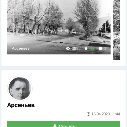
Арсеньев
3892
+2
1
Арсе
Арсеньев
13.04.2020
11:44
Скачать