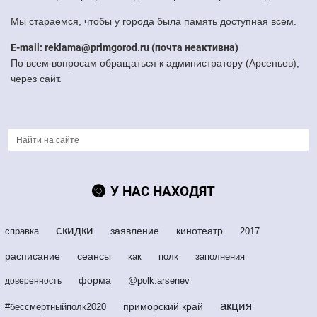
Мы стараемся, чтобы у города была память доступная всем.
E-mail: reklama@primgorod.ru (почта неактивна)
По всем вопросам обращаться к администратору (Арсеньев),
через сайт.
У НАС НАХОДЯТ
скидки
заявление
кинотеатр
справка
2017
расписание
сеансы
как
полк
заполнения
форма
@polk.arsenev
доверенность
акция
приморский край
#бессмертныйполк2020