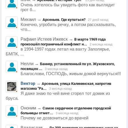
23 дня назад
Очень хотелось бы увидеть фото как выглядит
грот б...
Михаил
→
Арсеньев. Где купаться?
27 дней назад
Конечно, угробить речку, а потом рассказывать,
что...
Рафаил Истеев Ижевск
→
В марте 1969 года
произошёл пограничный конфликт н...
2 месяца назад
в 1994-1997 годах летал на вахту Заполярье,
БМПК, ...
Нелли
→
Баннер, установленный по ул. Жуковского,
посвящен ...
3 месяца назад
Благослови, ГОСПОДЬ, живым домой вернуться!!!
Виктор
→
Арсеньев, улица Калининская, напротив
магазина "Ра...
3 месяца назад
Я даже знаю по чей вине сгорел тот домик из
бруса.
Ононим
→
Самое сердечное отделение городской
больницы отмет...
3 месяца назад
Почему не дозвониться до врачей
Владислав
→
До 300 долларов за килограмм: цена на