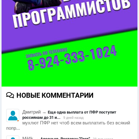
НОВЫЕ КОММЕНТАРИИ
Дмитрий
→
Еще одна выплата от ПФР поступит
россиянам до 31 и...
9 дней назад
мухлют ПФР нет чтоб всем выплатить без всякий
попр...
Mil4k
→
Арсеньев. Ресторан "Грот"