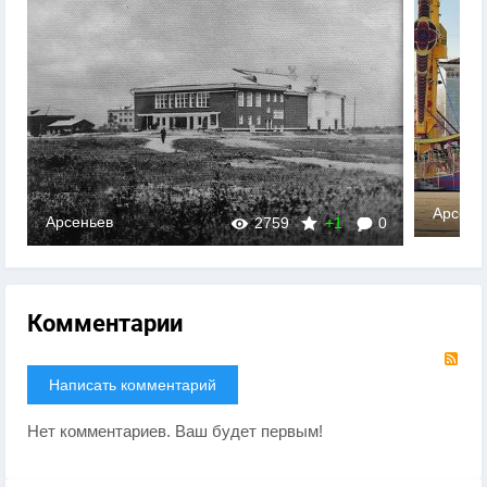
Арсень
Арсеньев
2759
+1
0
Комментарии
RS
Написать комментарий
Нет комментариев. Ваш будет первым!