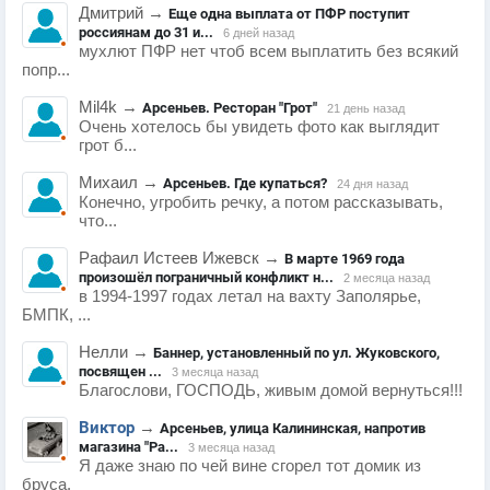
Дмитрий
→
Еще одна выплата от ПФР поступит
россиянам до 31 и...
6 дней назад
мухлют ПФР нет чтоб всем выплатить без всякий
попр...
Mil4k
→
Арсеньев. Ресторан "Грот"
21 день назад
Очень хотелось бы увидеть фото как выглядит
грот б...
Михаил
→
Арсеньев. Где купаться?
24 дня назад
Конечно, угробить речку, а потом рассказывать,
что...
Рафаил Истеев Ижевск
→
В марте 1969 года
произошёл пограничный конфликт н...
2 месяца назад
в 1994-1997 годах летал на вахту Заполярье,
БМПК, ...
Нелли
→
Баннер, установленный по ул. Жуковского,
посвящен ...
3 месяца назад
Благослови, ГОСПОДЬ, живым домой вернуться!!!
Виктор
→
Арсеньев, улица Калининская, напротив
магазина "Ра...
3 месяца назад
Я даже знаю по чей вине сгорел тот домик из
бруса.