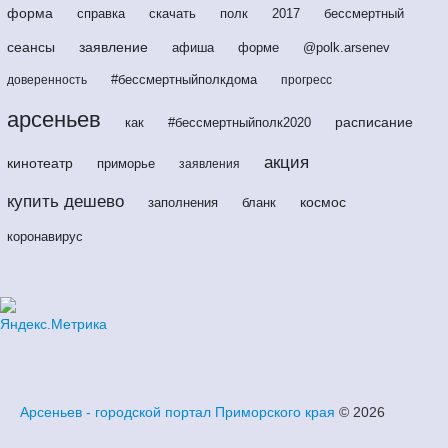
форма
справка
скачать
полк
2017
бессмертный
сеансы
заявление
афиша
форме
@polk.arsenev
#бессмертныйполкдома
доверенность
прогресс
арсеньев
расписание
как
#бессмертныйполк2020
акция
кинотеатр
приморье
заявления
купить дешево
космос
заполнения
бланк
коронавирус
Арсеньев - городской портал Приморского края
© 2026