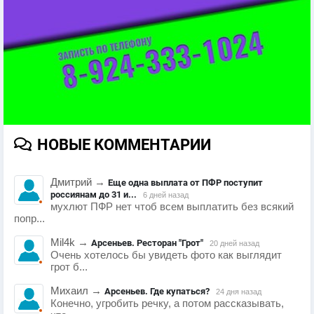
НОВЫЕ КОММЕНТАРИИ
Дмитрий
→
Еще одна выплата от ПФР поступит
россиянам до 31 и...
6 дней назад
мухлют ПФР нет чтоб всем выплатить без всякий
попр...
Mil4k
→
Арсеньев. Ресторан "Грот"
20 дней назад
Очень хотелось бы увидеть фото как выглядит
грот б...
Михаил
→
Арсеньев. Где купаться?
24 дня назад
Конечно, угробить речку, а потом рассказывать,