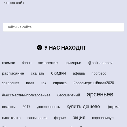
через сайт.
У НАС НАХОДЯТ
космос
заявление
бланк
приморье
@polk.arsenev
скидки
расписание
скачать
афиша
прогресс
полк
как
справка
#бессмертныйполк2020
заявления
арсеньев
#бессмертныйполкарсеньев
бессмертный
купить дешево
сеансы
форма
2017
доверенность
акция
кинотеатр
заполнения
форме
коронавирус