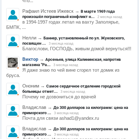
что...
Рафаил Истеев Ижевск
→
В марте 1969 года
произошёл пограничный конфликт н...
2 месяца назад
в 1994-1997 годах летал на вахту Заполярье,
БМПК, ...
Нелли
→
Баннер, установленный по ул. Жуковского,
посвящен ...
3 месяца назад
Благослови, ГОСПОДЬ, живым домой вернуться!!!
Виктор
→
Арсеньев, улица Калининская, напротив
магазина "Ра...
3 месяца назад
Я даже знаю по чей вине сгорел тот домик из
бруса.
Ононим
→
Самое сердечное отделение городской
больницы отмет...
3 месяца назад
Почему не дозвониться до врачей
Владислав
→
До 300 долларов за килограмм: цена на
приморского ...
3 месяца назад
Почта для связи ashad1@yandex.ru
Владислав
→
До 300 долларов за килограмм: цена на
приморского ...
3 месяца назад