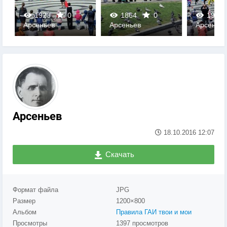
1923
0
1864
0
1928
Арсеньев
Арсеньев
Арсеньев
0
0
0
Арсеньев
18.10.2016
12:07
Скачать
Формат файла
JPG
Размер
1200×800
Альбом
Правила ГАИ твои и мои
Просмотры
1397 просмотров