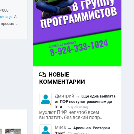
×800
Масленица. Арсеньев. 2015
1805 просмотров
НОВЫЕ
КОММЕНТАРИИ
Дмитрий
→
Еще одна выплата
от ПФР поступит россиянам до
31 и...
5 дней назад
мухлют ПФР нет чтоб всем
выплатить без всякий попр...
Mil4k
→
Арсеньев. Ресторан
"Грот"
20 дней назад