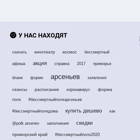
У НАС НАХОДЯТ
кинотеатр
космос
скачать
бессмертный
акция
афиша
справка
2017
приморье
арсеньев
бланк
форме
заявления
сеансы
расписание
форма
коронавирус
полк
#бессмертныйполкарсеньев
купить дешево
#бессмертныйполкдома
как
скидки
@polk.arsenev
заполнения
приморский край
#бессмертныйполк2020