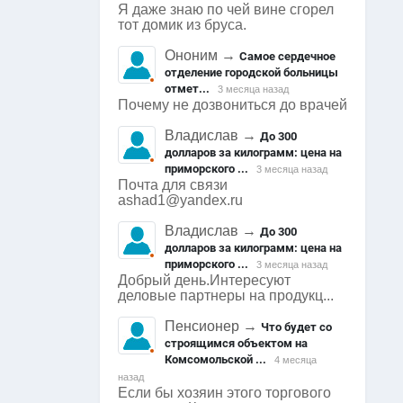
Я даже знаю по чей вине сгорел
тот домик из бруса.
Ононим
→
Самое сердечное
отделение городской больницы
отмет...
3 месяца назад
Почему не дозвониться до врачей
Владислав
→
До 300
долларов за килограмм: цена на
приморского ...
3 месяца назад
Почта для связи
ashad1@yandex.ru
Владислав
→
До 300
долларов за килограмм: цена на
приморского ...
3 месяца назад
Добрый день.Интересуют
деловые партнеры на продукц...
Пенсионер
→
Что будет со
строящимся объектом на
Комсомольской ...
4 месяца
назад
Если бы хозяин этого торгового