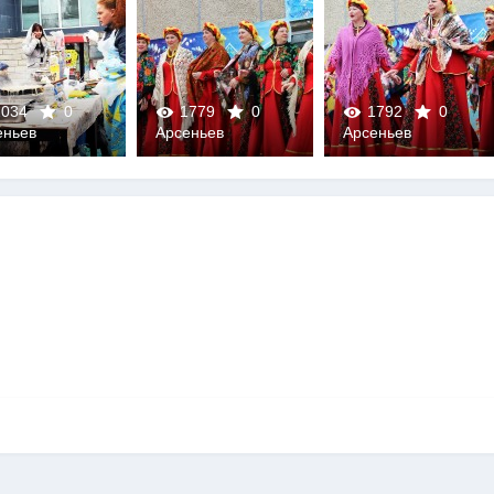
034
0
1779
0
1792
0
еньев
Арсеньев
Арсеньев
0
0
0