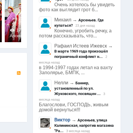
Очень хотелось бы увидеть
фото как выглядит грот б...
Михаил
→
Арсеньев. Где
купаться?
23 дня назад
1797
0
1849
0
1821
Конечно, угробить речку, а
потом рассказывать, что...
Арсеньев
Арсеньев
Арсеньев
0
0
0
Рафаил Истеев Ижевск
→
В марте 1969 года произошёл
пограничный конфликт н...
2
месяца назад
в 1994-1997 годах летал на вахту
RSS
Заполярье, БМПК, ...
Нелли
→
Баннер,
установленный по ул.
Жуковского, посвящен ...
3
месяца назад
Благослови, ГОСПОДЬ, живым
домой вернуться!!!
Виктор
→
Арсеньев, улица
Калининская, напротив магазина
"Ра...
3 месяца назад