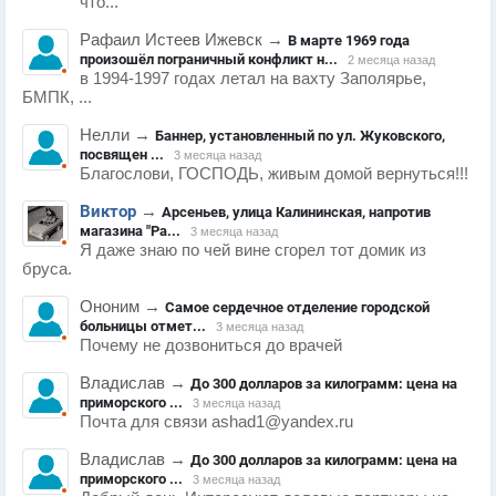
что...
Рафаил Истеев Ижевск
→
В марте 1969 года
произошёл пограничный конфликт н...
2 месяца назад
в 1994-1997 годах летал на вахту Заполярье,
БМПК, ...
Нелли
→
Баннер, установленный по ул. Жуковского,
посвящен ...
3 месяца назад
Благослови, ГОСПОДЬ, живым домой вернуться!!!
Виктор
→
Арсеньев, улица Калининская, напротив
магазина "Ра...
3 месяца назад
Я даже знаю по чей вине сгорел тот домик из
бруса.
Ононим
→
Самое сердечное отделение городской
больницы отмет...
3 месяца назад
Почему не дозвониться до врачей
Владислав
→
До 300 долларов за килограмм: цена на
приморского ...
3 месяца назад
Почта для связи ashad1@yandex.ru
Владислав
→
До 300 долларов за килограмм: цена на
приморского ...
3 месяца назад