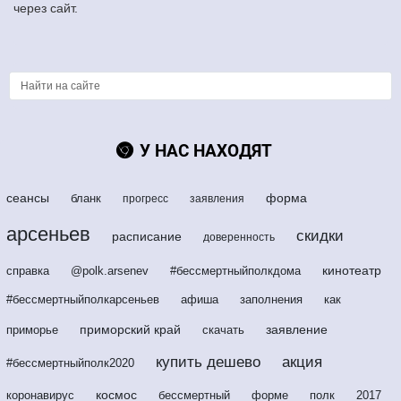
через сайт.
У НАС НАХОДЯТ
сеансы
форма
бланк
прогресс
заявления
арсеньев
скидки
расписание
доверенность
кинотеатр
справка
@polk.arsenev
#бессмертныйполкдома
#бессмертныйполкарсеньев
афиша
заполнения
как
приморский край
заявление
приморье
скачать
купить дешево
акция
#бессмертныйполк2020
космос
коронавирус
бессмертный
форме
полк
2017