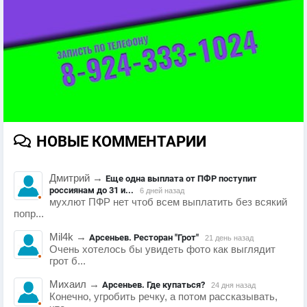
НОВЫЕ КОММЕНТАРИИ
Дмитрий
→
Еще одна выплата от ПФР поступит
россиянам до 31 и...
6 дней назад
мухлют ПФР нет чтоб всем выплатить без всякий
попр...
Mil4k
→
Арсеньев. Ресторан "Грот"
21 день назад
Очень хотелось бы увидеть фото как выглядит
грот б...
Михаил
→
Арсеньев. Где купаться?
24 дня назад
Конечно, угробить речку, а потом рассказывать,