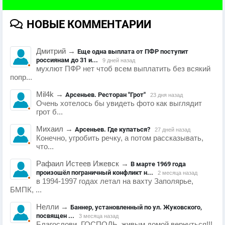
НОВЫЕ КОММЕНТАРИИ
Дмитрий
→
Еще одна выплата от ПФР поступит
россиянам до 31 и...
9 дней назад
мухлют ПФР нет чтоб всем выплатить без всякий
попр...
Mil4k
→
Арсеньев. Ресторан "Грот"
23 дня назад
Очень хотелось бы увидеть фото как выглядит
грот б...
Михаил
→
Арсеньев. Где купаться?
27 дней назад
Конечно, угробить речку, а потом рассказывать,
что...
Рафаил Истеев Ижевск
→
В марте 1969 года
произошёл пограничный конфликт н...
2 месяца назад
в 1994-1997 годах летал на вахту Заполярье,
БМПК, ...
Нелли
→
Баннер, установленный по ул. Жуковского,
посвящен ...
3 месяца назад
Благослови, ГОСПОДЬ, живым домой вернуться!!!