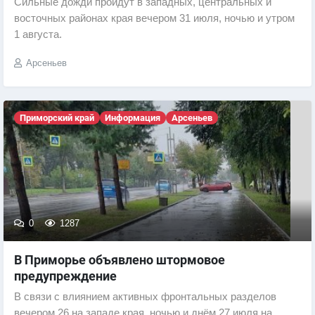
Сильные дожди пройдут в западных, центральных и
восточных районах края вечером 31 июля, ночью и утром
1 августа.
Арсеньев
Приморский край
Информация
Арсеньев
0
1287
В Приморье объявлено штормовое
предупреждение
В связи с влиянием активных фронтальных разделов
вечером 26 на западе края, ночью и днём 27 июля на