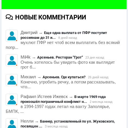
НОВЫЕ КОММЕНТАРИИ
Дмитрий
→
Еще одна выплата от ПФР поступит
россиянам до 31 и...
8 дней назад
мухлют ПФР нет чтоб всем выплатить без всякий
попр...
Mil4k
→
Арсеньев. Ресторан "Грот"
23 дня назад
Очень хотелось бы увидеть фото как выглядит
грот б...
Михаил
→
Арсеньев. Где купаться?
26 дней назад
Конечно, угробить речку, а потом рассказывать,
что...
Рафаил Истеев Ижевск
→
В марте 1969 года
произошёл пограничный конфликт н...
2 месяца назад
в 1994-1997 годах летал на вахту Заполярье,
БМПК, ...
Нелли
→
Баннер, установленный по ул. Жуковского,
посвящен ...
3 месяца назад