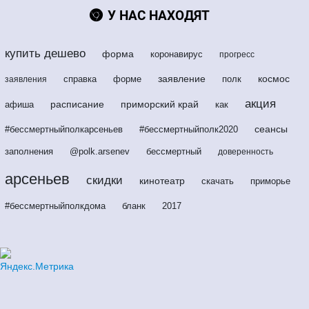
У НАС НАХОДЯТ
купить дешево
форма
коронавирус
прогресс
заявление
космос
справка
форме
полк
заявления
акция
расписание
приморский край
афиша
как
сеансы
#бессмертныйполкарсеньев
#бессмертныйполк2020
заполнения
@polk.arsenev
бессмертный
доверенность
арсеньев
скидки
кинотеатр
скачать
приморье
#бессмертныйполкдома
бланк
2017