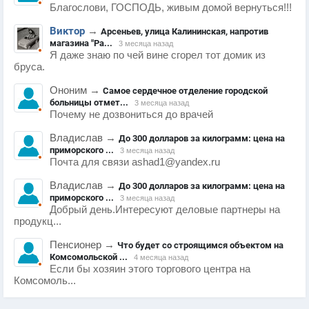
Благослови, ГОСПОДЬ, живым домой вернуться!!!
Виктор
→
Арсеньев, улица Калининская, напротив
магазина "Ра...
3 месяца назад
Я даже знаю по чей вине сгорел тот домик из
бруса.
Ононим
→
Самое сердечное отделение городской
больницы отмет...
3 месяца назад
Почему не дозвониться до врачей
Владислав
→
До 300 долларов за килограмм: цена на
приморского ...
3 месяца назад
Почта для связи ashad1@yandex.ru
Владислав
→
До 300 долларов за килограмм: цена на
приморского ...
3 месяца назад
Добрый день.Интересуют деловые партнеры на
продукц...
Пенсионер
→
Что будет со строящимся объектом на
Комсомольской ...
4 месяца назад
Если бы хозяин этого торгового центра на
Комсомоль...