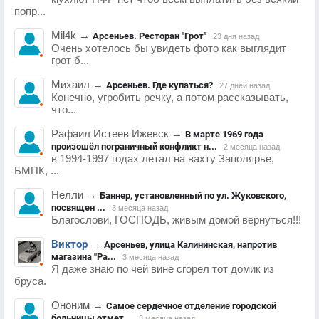
попр...
Mil4k
→
Арсеньев. Ресторан "Грот"
23 дня назад
Очень хотелось бы увидеть фото как выглядит
грот б...
Михаил
→
Арсеньев. Где купаться?
27 дней назад
Конечно, угробить речку, а потом рассказывать,
что...
Рафаил Истеев Ижевск
→
В марте 1969 года
произошёл пограничный конфликт н...
2 месяца назад
в 1994-1997 годах летал на вахту Заполярье,
БМПК, ...
Нелли
→
Баннер, установленный по ул. Жуковского,
посвящен ...
3 месяца назад
Благослови, ГОСПОДЬ, живым домой вернуться!!!
Виктор
→
Арсеньев, улица Калининская, напротив
магазина "Ра...
3 месяца назад
Я даже знаю по чей вине сгорел тот домик из
бруса.
Ононим
→
Самое сердечное отделение городской
больницы отмет...
3 месяца назад