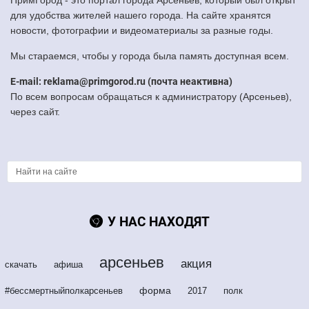
ПримГород - это портал города Арсеньев, который был открыт
для удобства жителей нашего города. На сайте хранятся
новости, фотографии и видеоматериалы за разные годы.
Мы стараемся, чтобы у города была память доступная всем.
E-mail: reklama@primgorod.ru (почта неактивна)
По всем вопросам обращаться к администратору (Арсеньев),
через сайт.
У НАС НАХОДЯТ
арсеньев
акция
скачать
афиша
форма
#бессмертныйполкарсеньев
2017
полк