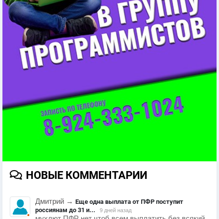
НОВЫЕ КОММЕНТАРИИ
Дмитрий
→
Еще одна выплата от ПФР поступит
россиянам до 31 и...
9 дней назад
мухлют ПФР нет чтоб всем выплатить без всякий