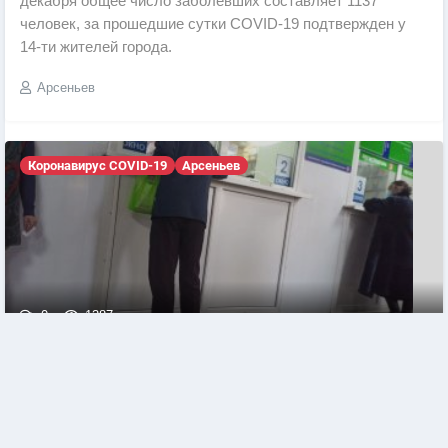
декабря общее число заболевших составляет 1137
человек, за прошедшие сутки COVID-19 подтвержден у
14-ти жителей города.
Арсеньев
Коронавирус COVID-19
Арсеньев
0
1387
В Арсеньеве на 8 декабря общее число
заболевших коронавирусом составляет 1123
человека
По информации городского штаба по предупреждению