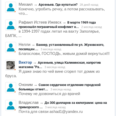
Михаил
→
Арсеньев. Где купаться?
28 дней назад
Конечно, угробить речку, а потом рассказывать,
что...
Рафаил Истеев Ижевск
→
В марте 1969 года
произошёл пограничный конфликт н...
2 месяца назад
в 1994-1997 годах летал на вахту Заполярье,
БМПК, ...
Нелли
→
Баннер, установленный по ул. Жуковского,
посвящен ...
3 месяца назад
Благослови, ГОСПОДЬ, живым домой вернуться!!!
Виктор
→
Арсеньев, улица Калининская, напротив
магазина "Ра...
3 месяца назад
Я даже знаю по чей вине сгорел тот домик из
бруса.
Ононим
→
Самое сердечное отделение городской
больницы отмет...
3 месяца назад
Почему не дозвониться до врачей
Владислав
→
До 300 долларов за килограмм: цена на
приморского ...
3 месяца назад
Почта для связи ashad1@yandex.ru