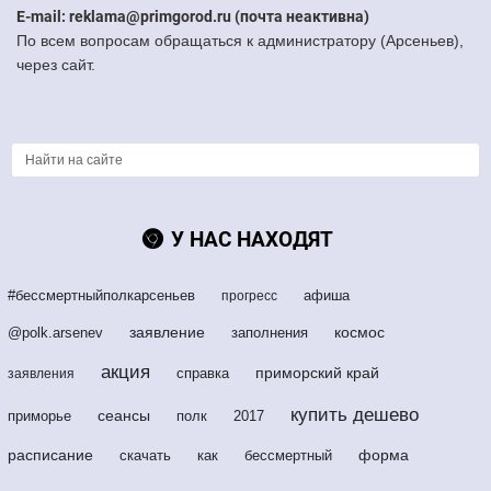
E-mail: reklama@primgorod.ru (почта неактивна)
По всем вопросам обращаться к администратору (Арсеньев),
через сайт.
У НАС НАХОДЯТ
#бессмертныйполкарсеньев
афиша
прогресс
заявление
космос
@polk.arsenev
заполнения
акция
приморский край
справка
заявления
купить дешево
сеансы
приморье
полк
2017
расписание
форма
скачать
как
бессмертный