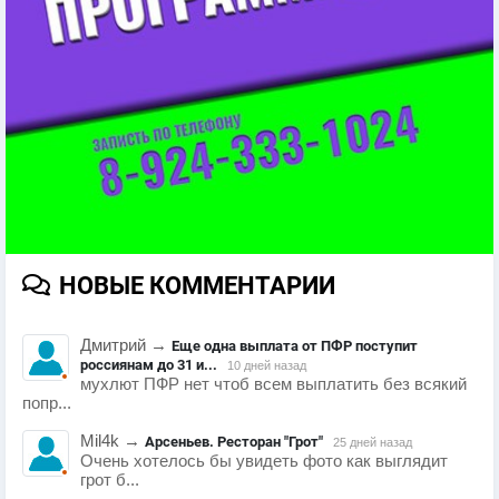
НОВЫЕ КОММЕНТАРИИ
Дмитрий
→
Еще одна выплата от ПФР поступит
россиянам до 31 и...
10 дней назад
мухлют ПФР нет чтоб всем выплатить без всякий
попр...
Mil4k
→
Арсеньев. Ресторан "Грот"
25 дней назад
Очень хотелось бы увидеть фото как выглядит
грот б...