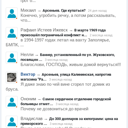
грот б...
Михаил
→
Арсеньев. Где купаться?
24 дня назад
Конечно, угробить речку, а потом рассказывать,
что...
Рафаил Истеев Ижевск
→
В марте 1969 года
произошёл пограничный конфликт н...
2 месяца назад
в 1994-1997 годах летал на вахту Заполярье,
БМПК, ...
Нелли
→
Баннер, установленный по ул. Жуковского,
посвящен ...
3 месяца назад
Благослови, ГОСПОДЬ, живым домой вернуться!!!
Виктор
→
Арсеньев, улица Калининская, напротив
магазина "Ра...
3 месяца назад
Я даже знаю по чей вине сгорел тот домик из
бруса.
Ононим
→
Самое сердечное отделение городской
больницы отмет...
3 месяца назад
Почему не дозвониться до врачей
Владислав
→
До 300 долларов за килограмм: цена на
приморского ...
3 месяца назад