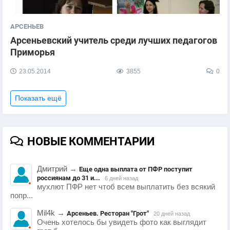
АРСЕНЬЕВ
Арсеньевский учитель среди лучших педагогов
Приморья
23.05.2014
3855
0
Показать ещё
НОВЫЕ КОММЕНТАРИИ
Дмитрий
→
Еще одна выплата от ПФР поступит
россиянам до 31 и...
6 дней назад
мухлют ПФР нет чтоб всем выплатить без всякий
попр...
Mil4k
→
Арсеньев. Ресторан "Грот"
20 дней назад
Очень хотелось бы увидеть фото как выглядит