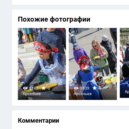
Похожие фотографии
1742
0
1839
0
А
Арсеньев
Арсеньев
0
0
Комментарии