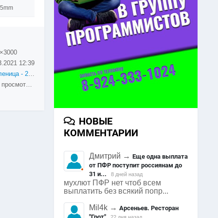
55mm
×3000
3.2021
12:39
Масленица - 2021. Арсеньев
1826 просмотров
НОВЫЕ
КОММЕНТАРИИ
Дмитрий
→
Еще одна выплата
от ПФР поступит россиянам до
31 и...
8 дней назад
мухлют ПФР нет чтоб всем
выплатить без всякий попр...
Mil4k
→
Арсеньев. Ресторан
"Грот"
22 дня назад