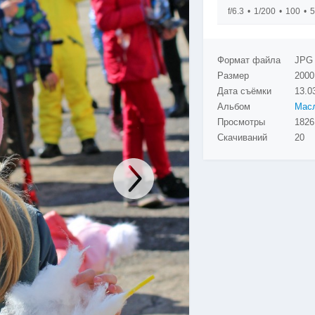
f/6.3
1/200
100
Формат файла
JPG
Размер
2000
Дата съёмки
13.0
Альбом
Просмотры
Скачиваний
20