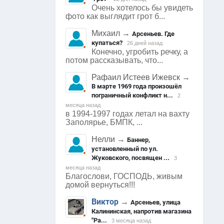
Очень хотелось бы увидеть
фото как выглядит грот б...
Михаил
→
Арсеньев. Где
купаться?
26 дней назад
Конечно, угробить речку, а
потом рассказывать, что...
Рафаил Истеев Ижевск
→
В марте 1969 года произошёл
пограничный конфликт н...
2
месяца назад
в 1994-1997 годах летал на вахту
Заполярье, БМПК, ...
Нелли
→
Баннер,
установленный по ул.
Жуковского, посвящен ...
3
месяца назад
Благослови, ГОСПОДЬ, живым
домой вернуться!!!
Виктор
→
Арсеньев, улица
Калининская, напротив магазина
"Ра...
3 месяца назад