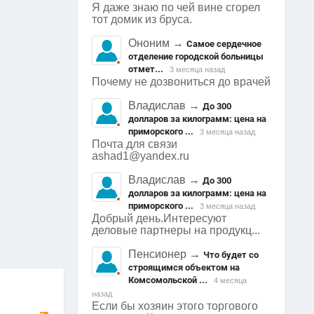
Я даже знаю по чей вине сгорел
тот домик из бруса.
Ононим
→
Самое сердечное
отделение городской больницы
отмет...
3 месяца назад
Почему не дозвониться до врачей
Владислав
→
До 300
долларов за килограмм: цена на
приморского ...
3 месяца назад
Почта для связи
ashad1@yandex.ru
Владислав
→
До 300
долларов за килограмм: цена на
приморского ...
3 месяца назад
0
Добрый день.Интересуют
Арсеньев
1842
0
0
деловые партнеры на продукц...
Пенсионер
→
Что будет со
строящимся объектом на
Комсомольской ...
4 месяца
назад
Если бы хозяин этого торгового
RSS