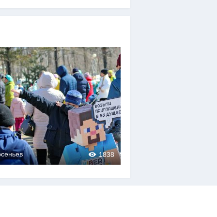
1889
рсеньев
1838
0
0
Арсеньев
0