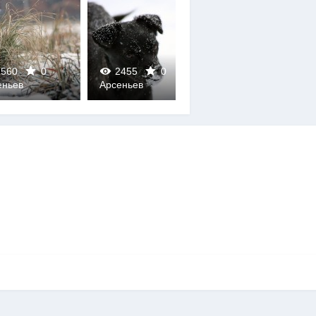
560
0
2455
0
2438
0
еньев
Арсеньев
Арсеньев
0
0
0