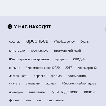
У НАС НАХОДЯТ
арсеньев
сеансы
@polk.arsenev
бланк
кинотеатр
приморский край
коронавирус
скидки
#бессмертныйполкарсеньев
прогресс
космос
#бессмертныйполк2020
2017
бессмертный
форма
расписание
справка
доверенность
скачать
афиша
#бессмертныйполкдома
заявления
купить дешево
акция
заявление
приморье
форме
полк
как
заполнения