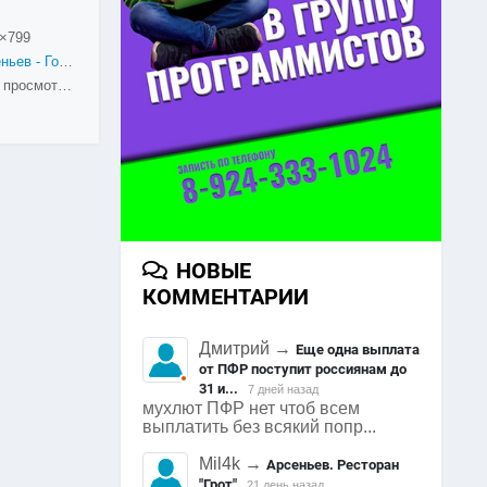
×799
Арсеньев - Город в снегу
2229 просмотров
НОВЫЕ
КОММЕНТАРИИ
Дмитрий
→
Еще одна выплата
от ПФР поступит россиянам до
31 и...
7 дней назад
мухлют ПФР нет чтоб всем
выплатить без всякий попр...
Mil4k
→
Арсеньев. Ресторан
"Грот"
21 день назад