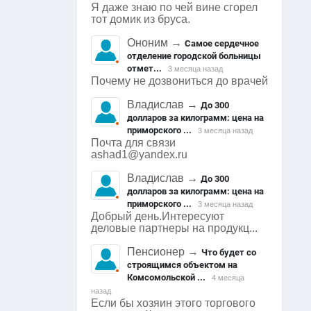
Я даже знаю по чей вине сгорел
тот домик из бруса.
Ононим
→
Самое сердечное
отделение городской больницы
отмет...
3 месяца назад
Почему не дозвониться до врачей
Владислав
→
До 300
долларов за килограмм: цена на
приморского ...
3 месяца назад
Почта для связи
ashad1@yandex.ru
Владислав
→
До 300
долларов за килограмм: цена на
приморского ...
3 месяца назад
Добрый день.Интересуют
деловые партнеры на продукц...
Пенсионер
→
Что будет со
строящимся объектом на
Комсомольской ...
4 месяца
назад
Если бы хозяин этого торгового