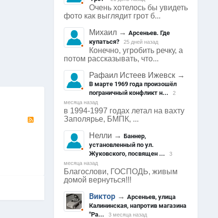
Очень хотелось бы увидеть
фото как выглядит грот б...
Михаил
→
Арсеньев. Где
купаться?
25 дней назад
2452
0
2392
0
2347
Конечно, угробить речку, а
Арсеньев
Арсеньев
Арсеньев
потом рассказывать, что...
0
0
0
Рафаил Истеев Ижевск
→
В марте 1969 года произошёл
пограничный конфликт н...
2
месяца назад
в 1994-1997 годах летал на вахту
RSS
Заполярье, БМПК, ...
Нелли
→
Баннер,
установленный по ул.
Жуковского, посвящен ...
3
месяца назад
Благослови, ГОСПОДЬ, живым
домой вернуться!!!
Виктор
→
Арсеньев, улица
Калининская, напротив магазина
"Ра...
3 месяца назад