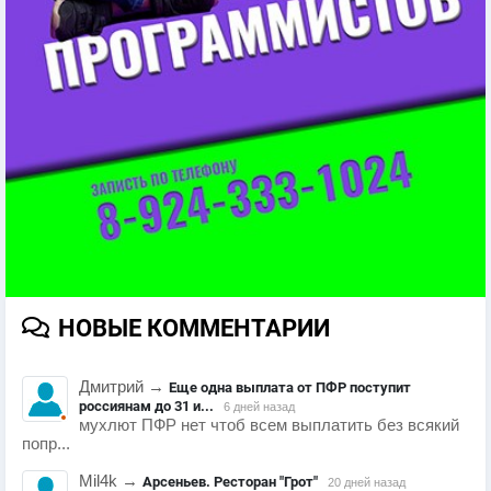
НОВЫЕ КОММЕНТАРИИ
Дмитрий
→
Еще одна выплата от ПФР поступит
россиянам до 31 и...
6 дней назад
мухлют ПФР нет чтоб всем выплатить без всякий
попр...
Mil4k
→
Арсеньев. Ресторан "Грот"
20 дней назад