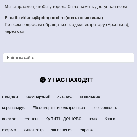
Мы стараемся, чтобы у города была память доступная всем.
E-mail: reklama@primgorod.ru (почта неактивна)
По всем вопросам обращаться к администратору (Арсеньев),
через сайт.
У НАС НАХОДЯТ
скидки
заявление
бессмертный
скачать
коронавирус
#бессмертныйполкарсеньев
доверенность
купить дешево
космос
сеансы
полк
бланк
форма
кинотеатр
заполнения
справка