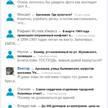
Очень хотелось бы увидеть фото как выглядит
грот б...
Михаил
→
Арсеньев. Где купаться?
24 дня назад
Конечно, угробить речку, а потом рассказывать,
что...
Рафаил Истеев Ижевск
→
В марте 1969 года
произошёл пограничный конфликт н...
2 месяца назад
в 1994-1997 годах летал на вахту Заполярье,
БМПК, ...
Нелли
→
Баннер, установленный по ул. Жуковского,
посвящен ...
3 месяца назад
Благослови, ГОСПОДЬ, живым домой вернуться!!!
Виктор
→
Арсеньев, улица Калининская, напротив
магазина "Ра...
3 месяца назад
Я даже знаю по чей вине сгорел тот домик из
бруса.
Ононим
→
Самое сердечное отделение городской
больницы отмет...
3 месяца назад
Почему не дозвониться до врачей
Владислав
→
До 300 долларов за килограмм: цена на