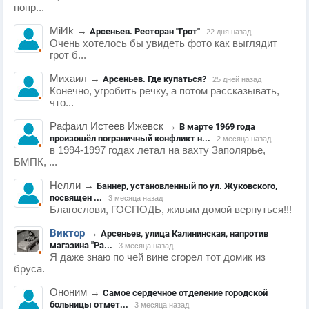
попр...
Mil4k
→
Арсеньев. Ресторан "Грот"
22 дня назад
Очень хотелось бы увидеть фото как выглядит
грот б...
Михаил
→
Арсеньев. Где купаться?
25 дней назад
Конечно, угробить речку, а потом рассказывать,
что...
Рафаил Истеев Ижевск
→
В марте 1969 года
произошёл пограничный конфликт н...
2 месяца назад
в 1994-1997 годах летал на вахту Заполярье,
БМПК, ...
Нелли
→
Баннер, установленный по ул. Жуковского,
посвящен ...
3 месяца назад
Благослови, ГОСПОДЬ, живым домой вернуться!!!
Виктор
→
Арсеньев, улица Калининская, напротив
магазина "Ра...
3 месяца назад
Я даже знаю по чей вине сгорел тот домик из
бруса.
Ононим
→
Самое сердечное отделение городской
больницы отмет...
3 месяца назад