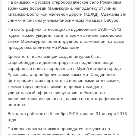
На снимках – русское старообрядческое село Романовка,
возникшее посреди Маньчжурии, неподалеку от линии
Китайско-Восточной железной дороги (КВЖД). Сделаны эти
снимки японским ученым-биохимиком Ямадзоэ Сабуро.
На фотографиях, относящихся к довоенным 1938
—
1941
годам, можно увидеть, как в то время активно заселялись
земли Маньчжурии, понять трудности выживания, которые
преодолевали жителями Романовки.
Кроме того, в экспозиции создан антураж быта
старообрядцев и демонстрируются подлинные вещи –
сарафаны и пояса, переданные в Музей истории города
Арсеньева старообрядческими семьями. Соединение
фотографических портретов с подлинными «голосами»,
комментирующими снимки, и предметами дает
удивительный эффект присутствия, и Романовка
«проявляется» из прошлого, словно на фотографическом
негативе.
Выставка работает
с 5 ноября 2015 года по 31 января 2016
года.
По коллективным заявкам проводятся экскурсии по
выставке и демонстрируются фильмы
«Староверы»
(по