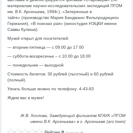
материалам научно-исследовательских экспедиций ПГОМ
им. В.К. Арсеньева, 1994г.),
«Затерянные в
тайге»
(производство Мария Бандманн Фильпродукцион
Германия),
«В поисках рая»
(киностудия НЭЦКИ имени
Саввы Кулиша).
Музей открыт для посетителей:
— вторник-пятница — с 09.00 до 17.00
— суббота-воскресенье – с 10.00 до 18.00
— понедельник — выходной
Стоимость билетов: 30 рублей (льготный) и 60 рублей
(полный).
Узнать больше можно по телефону: 4-43-83
Ждем вас в музее!
Ж.В. Хохлова,
Заведующий филиалом
КГАУК «ПГОМ
имени В.К. Арсеньева» в г. Арсеньеве (ars town)
Рейтинг
0
(Голосов:
0
)