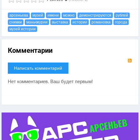
арсеньева
музей
имени
можно
демонстрируются
рублей
снимки
маньчжурии
выставка
истории
романовка
города
музей истории
Комментарии
RS
Написать комментарий
Нет комментариев. Ваш будет первым!