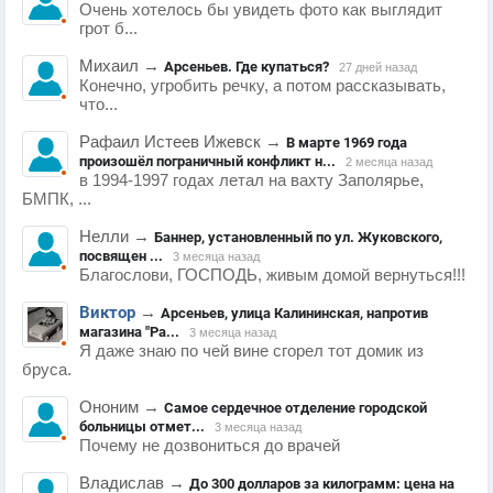
Очень хотелось бы увидеть фото как выглядит
грот б...
Михаил
→
Арсеньев. Где купаться?
27 дней назад
Конечно, угробить речку, а потом рассказывать,
что...
Рафаил Истеев Ижевск
→
В марте 1969 года
произошёл пограничный конфликт н...
2 месяца назад
в 1994-1997 годах летал на вахту Заполярье,
БМПК, ...
Нелли
→
Баннер, установленный по ул. Жуковского,
посвящен ...
3 месяца назад
Благослови, ГОСПОДЬ, живым домой вернуться!!!
Виктор
→
Арсеньев, улица Калининская, напротив
магазина "Ра...
3 месяца назад
Я даже знаю по чей вине сгорел тот домик из
бруса.
Ононим
→
Самое сердечное отделение городской
больницы отмет...
3 месяца назад
Почему не дозвониться до врачей
Владислав
→
До 300 долларов за килограмм: цена на