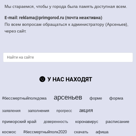
Мы стараемся, чтобы у города была память доступная всем.
E-mail: reklama@primgorod.ru (почта неактивна)
По всем вопросам обращаться к администратору (Арсеньев),
через сайт.
У НАС НАХОДЯТ
арсеньев
форма
#бессмертныйполкдома
форме
акция
заполнения
заявления
прогресс
приморский край
расписание
коронавирус
доверенность
космос
#бессмертныйполк2020
скачать
афиша