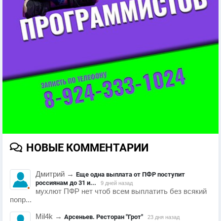
НОВЫЕ КОММЕНТАРИИ
Дмитрий
→
Еще одна выплата от ПФР поступит
россиянам до 31 и...
9 дней назад
мухлют ПФР нет чтоб всем выплатить без всякий
попр...
Mil4k
→
Арсеньев. Ресторан "Грот"
23 дня назад