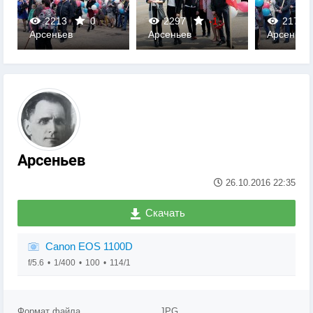
2213
0
2297
-1
2178
Арсеньев
Арсеньев
Арсеньев
0
0
0
Арсеньев
26.10.2016
22:35
Скачать
Canon EOS 1100D
f/5.6
1/400
100
114/1
Формат файла
JPG