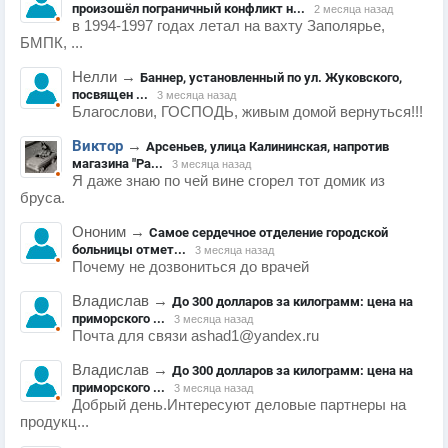
произошёл пограничный конфликт н...
2 месяца назад
в 1994-1997 годах летал на вахту Заполярье,
БМПК, ...
Нелли
→
Баннер, установленный по ул. Жуковского,
посвящен ...
3 месяца назад
Благослови, ГОСПОДЬ, живым домой вернуться!!!
Виктор
→
Арсеньев, улица Калининская, напротив
магазина "Ра...
3 месяца назад
Я даже знаю по чей вине сгорел тот домик из
бруса.
Ононим
→
Самое сердечное отделение городской
больницы отмет...
3 месяца назад
Почему не дозвониться до врачей
Владислав
→
До 300 долларов за килограмм: цена на
приморского ...
3 месяца назад
Почта для связи ashad1@yandex.ru
Владислав
→
До 300 долларов за килограмм: цена на
приморского ...
3 месяца назад
Добрый день.Интересуют деловые партнеры на
продукц...