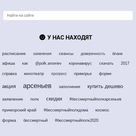
У НАС НАХОДЯТ
расписание
сеансы
бланк
заявления
доверенность
афиша
как
@polk.arsenev
коронавирус
скачать
2017
кинотеатр
справка
приморье
форме
прогресс
арсеньев
акция
купить дешево
заполнения
скидки
заявление
полк
#бессмертныйполкарсеньев
приморский край
космос
#бессмертныйполкдома
форма
бессмертный
#бессмертныйполк2020