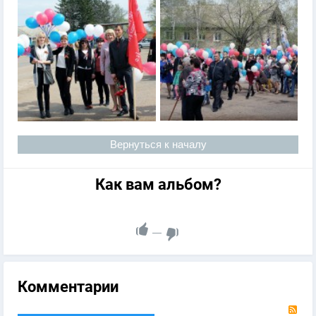
Вернуться к началу
Как вам альбом?
—
Комментарии
RS